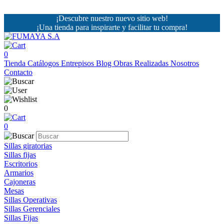
¡Descubre nuestro nuevo sitio web!
¡Una tienda para inspirarte y facilitar tu compra!
0
Tienda
Catálogos
Entrepisos
Blog
Obras Realizadas
Nosotros
Contacto
0
0
Sillas giratorias
Sillas fijas
Escritorios
Armarios
Cajoneras
Mesas
Sillas Operativas
Sillas Gerenciales
Sillas Fijas