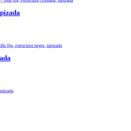
apizada
zada