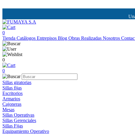
Una
0
Tienda
Catálogos
Entrepisos
Blog
Obras Realizadas
Nosotros
Contac
0
0
Sillas giratorias
Sillas fijas
Escritorios
Armarios
Cajoneras
Mesas
Sillas Operativas
Sillas Gerenciales
Sillas Fijas
Equipamiento Operativo