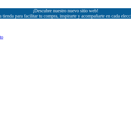
¡Descubre nuestro nuevo sitio web!
 tienda para facilitar tu compra, inspirarte y acompañarte en cada elecc
to