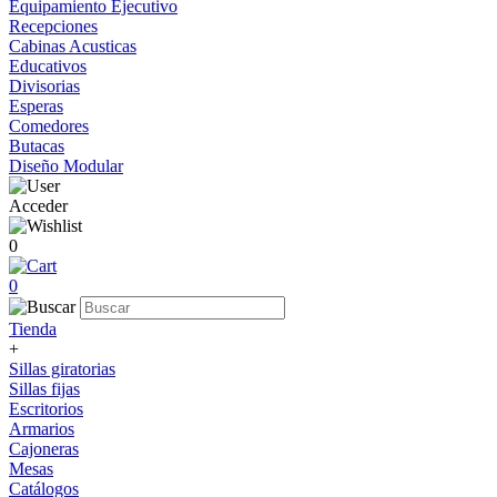
Equipamiento Ejecutivo
Recepciones
Cabinas Acusticas
Educativos
Divisorias
Esperas
Comedores
Butacas
Diseño Modular
Acceder
0
0
Tienda
+
Sillas giratorias
Sillas fijas
Escritorios
Armarios
Cajoneras
Mesas
Catálogos