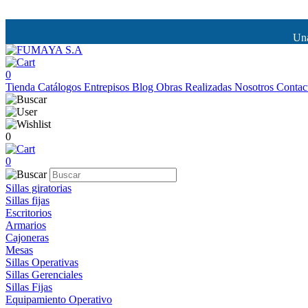
Una
0
Tienda
Catálogos
Entrepisos
Blog
Obras Realizadas
Nosotros
Contac
0
0
Sillas giratorias
Sillas fijas
Escritorios
Armarios
Cajoneras
Mesas
Sillas Operativas
Sillas Gerenciales
Sillas Fijas
Equipamiento Operativo