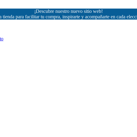
¡Descubre nuestro nuevo sitio web!
 tienda para facilitar tu compra, inspirarte y acompañarte en cada elecc
to