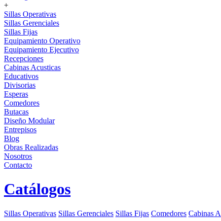
+
Sillas Operativas
Sillas Gerenciales
Sillas Fijas
Equipamiento Operativo
Equipamiento Ejecutivo
Recepciones
Cabinas Acusticas
Educativos
Divisorias
Esperas
Comedores
Butacas
Diseño Modular
Entrepisos
Blog
Obras Realizadas
Nosotros
Contacto
Catálogos
Sillas Operativas
Sillas Gerenciales
Sillas Fijas
Comedores
Cabinas A