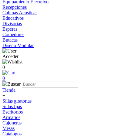
Equipamiento Ejecutivo
Recepciones
Cabinas Acusticas
Educativos
Divisorias
Esperas
Comedores
Butacas
Diseño Modular
Acceder
0
0
Tienda
+
Sillas giratorias
Sillas fijas
Escritorios
Armarios
Cajoneras
Mesas
Catálogos