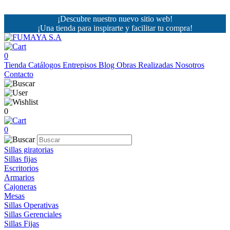
¡Descubre nuestro nuevo sitio web!
¡Una tienda para inspirarte y facilitar tu compra!
0
Tienda
Catálogos
Entrepisos
Blog
Obras Realizadas
Nosotros
Contacto
0
0
Sillas giratorias
Sillas fijas
Escritorios
Armarios
Cajoneras
Mesas
Sillas Operativas
Sillas Gerenciales
Sillas Fijas