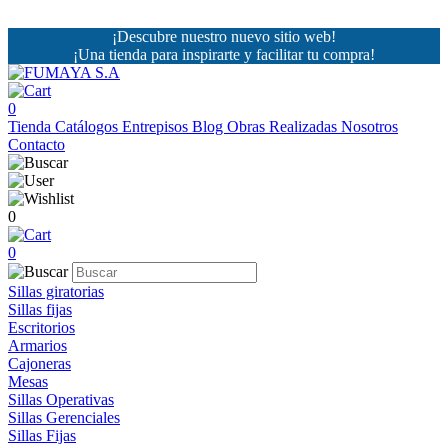
¡Descubre nuestro nuevo sitio web!
¡Una tienda para inspirarte y facilitar tu compra!
0
Tienda
Catálogos
Entrepisos
Blog
Obras Realizadas
Nosotros
Contacto
0
0
Sillas giratorias
Sillas fijas
Escritorios
Armarios
Cajoneras
Mesas
Sillas Operativas
Sillas Gerenciales
Sillas Fijas