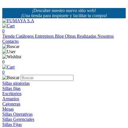
¡Descubre nuestro nuevo sitio web!
¡Una tienda para inspirarte y facilitar tu compra!
0
Tienda
Catálogos
Entrepisos
Blog
Obras Realizadas
Nosotros
Contacto
0
0
Sillas giratorias
Sillas fijas
Escritorios
Armarios
Cajoneras
Mesas
Sillas Operativas
Sillas Gerenciales
Sillas Fijas