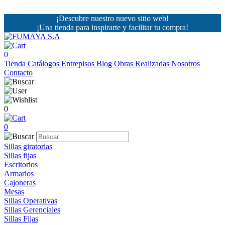
¡Descubre nuestro nuevo sitio web!
¡Una tienda para inspirarte y facilitar tu compra!
0
Tienda
Catálogos
Entrepisos
Blog
Obras Realizadas
Nosotros
Contacto
0
0
Sillas giratorias
Sillas fijas
Escritorios
Armarios
Cajoneras
Mesas
Sillas Operativas
Sillas Gerenciales
Sillas Fijas