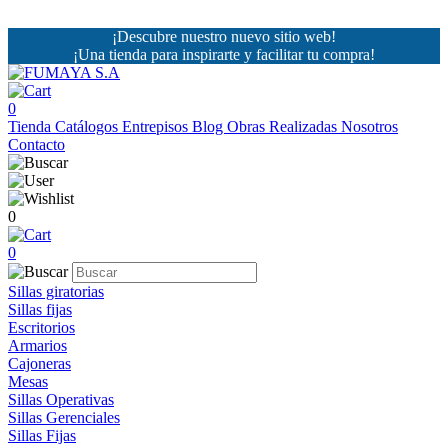
¡Descubre nuestro nuevo sitio web!
¡Una tienda para inspirarte y facilitar tu compra!
0
Tienda
Catálogos
Entrepisos
Blog
Obras Realizadas
Nosotros
Contacto
0
0
Sillas giratorias
Sillas fijas
Escritorios
Armarios
Cajoneras
Mesas
Sillas Operativas
Sillas Gerenciales
Sillas Fijas