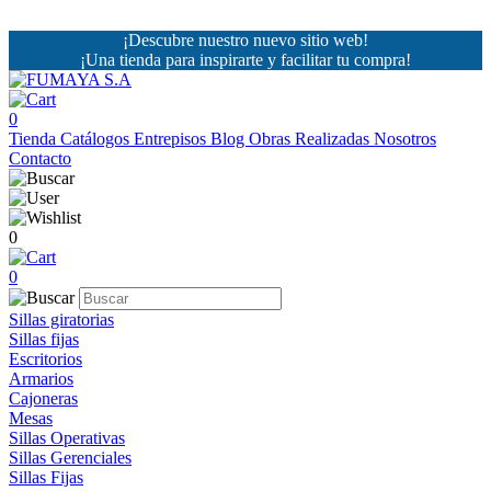
¡Descubre nuestro nuevo sitio web!
¡Una tienda para inspirarte y facilitar tu compra!
0
Tienda
Catálogos
Entrepisos
Blog
Obras Realizadas
Nosotros
Contacto
0
0
Sillas giratorias
Sillas fijas
Escritorios
Armarios
Cajoneras
Mesas
Sillas Operativas
Sillas Gerenciales
Sillas Fijas