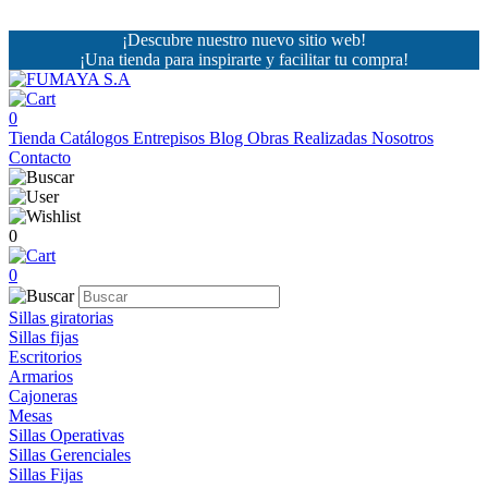
¡Descubre nuestro nuevo sitio web!
¡Una tienda para inspirarte y facilitar tu compra!
0
Tienda
Catálogos
Entrepisos
Blog
Obras Realizadas
Nosotros
Contacto
0
0
Sillas giratorias
Sillas fijas
Escritorios
Armarios
Cajoneras
Mesas
Sillas Operativas
Sillas Gerenciales
Sillas Fijas