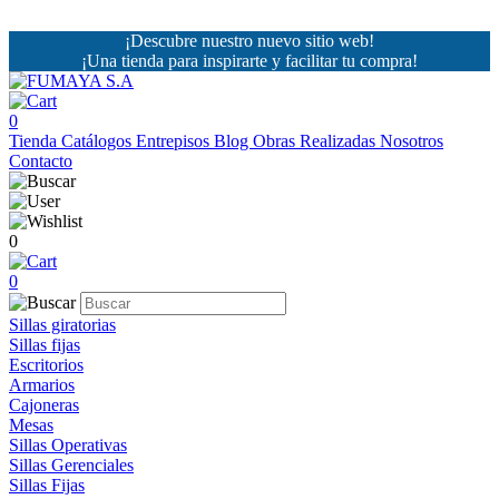
¡Descubre nuestro nuevo sitio web!
¡Una tienda para inspirarte y facilitar tu compra!
0
Tienda
Catálogos
Entrepisos
Blog
Obras Realizadas
Nosotros
Contacto
0
0
Sillas giratorias
Sillas fijas
Escritorios
Armarios
Cajoneras
Mesas
Sillas Operativas
Sillas Gerenciales
Sillas Fijas