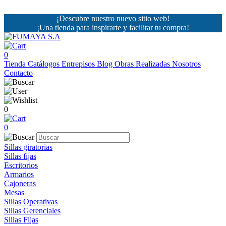
¡Descubre nuestro nuevo sitio web!
¡Una tienda para inspirarte y facilitar tu compra!
0
Tienda
Catálogos
Entrepisos
Blog
Obras Realizadas
Nosotros
Contacto
0
0
Sillas giratorias
Sillas fijas
Escritorios
Armarios
Cajoneras
Mesas
Sillas Operativas
Sillas Gerenciales
Sillas Fijas