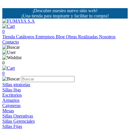
¡Descubre nuestro nuevo sitio web!
¡Una tienda para inspirarte y facilitar tu compra!
0
Tienda
Catálogos
Entrepisos
Blog
Obras Realizadas
Nosotros
Contacto
0
0
Sillas giratorias
Sillas fijas
Escritorios
Armarios
Cajoneras
Mesas
Sillas Operativas
Sillas Gerenciales
Sillas Fijas