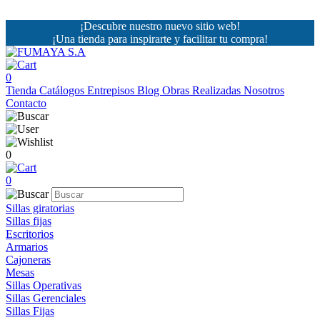
¡Descubre nuestro nuevo sitio web!
¡Una tienda para inspirarte y facilitar tu compra!
0
Tienda
Catálogos
Entrepisos
Blog
Obras Realizadas
Nosotros
Contacto
0
0
Sillas giratorias
Sillas fijas
Escritorios
Armarios
Cajoneras
Mesas
Sillas Operativas
Sillas Gerenciales
Sillas Fijas