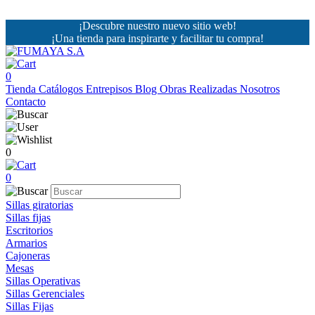
¡Descubre nuestro nuevo sitio web!
¡Una tienda para inspirarte y facilitar tu compra!
0
Tienda
Catálogos
Entrepisos
Blog
Obras Realizadas
Nosotros
Contacto
0
0
Sillas giratorias
Sillas fijas
Escritorios
Armarios
Cajoneras
Mesas
Sillas Operativas
Sillas Gerenciales
Sillas Fijas