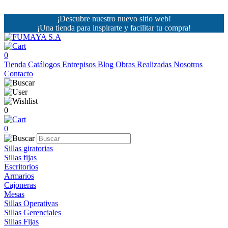
¡Descubre nuestro nuevo sitio web!
¡Una tienda para inspirarte y facilitar tu compra!
0
Tienda
Catálogos
Entrepisos
Blog
Obras Realizadas
Nosotros
Contacto
0
0
Sillas giratorias
Sillas fijas
Escritorios
Armarios
Cajoneras
Mesas
Sillas Operativas
Sillas Gerenciales
Sillas Fijas