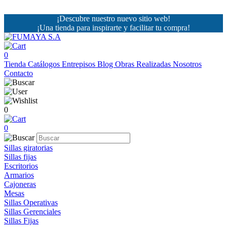
¡Descubre nuestro nuevo sitio web!
¡Una tienda para inspirarte y facilitar tu compra!
0
Tienda
Catálogos
Entrepisos
Blog
Obras Realizadas
Nosotros
Contacto
0
0
Sillas giratorias
Sillas fijas
Escritorios
Armarios
Cajoneras
Mesas
Sillas Operativas
Sillas Gerenciales
Sillas Fijas