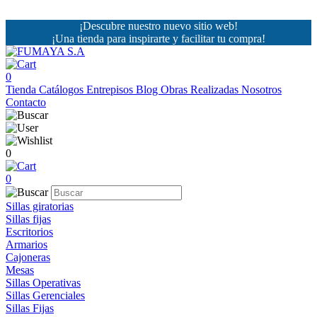
¡Descubre nuestro nuevo sitio web!
¡Una tienda para inspirarte y facilitar tu compra!
0
Tienda
Catálogos
Entrepisos
Blog
Obras Realizadas
Nosotros
Contacto
0
0
Sillas giratorias
Sillas fijas
Escritorios
Armarios
Cajoneras
Mesas
Sillas Operativas
Sillas Gerenciales
Sillas Fijas