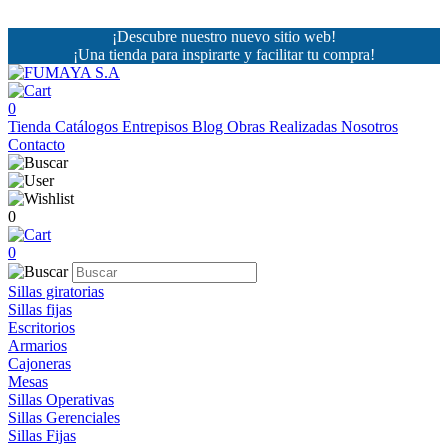
¡Descubre nuestro nuevo sitio web!
¡Una tienda para inspirarte y facilitar tu compra!
0
Tienda
Catálogos
Entrepisos
Blog
Obras Realizadas
Nosotros
Contacto
0
0
Sillas giratorias
Sillas fijas
Escritorios
Armarios
Cajoneras
Mesas
Sillas Operativas
Sillas Gerenciales
Sillas Fijas