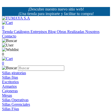
¡Descubre nuestro nuevo sitio web!
¡Una tienda para inspirarte y facilitar tu compra!
0
Tienda
Catálogos
Entrepisos
Blog
Obras Realizadas
Nosotros
Contacto
0
0
Sillas giratorias
Sillas fijas
Escritorios
Armarios
Cajoneras
Mesas
Sillas Operativas
Sillas Gerenciales
Sillas Fijas