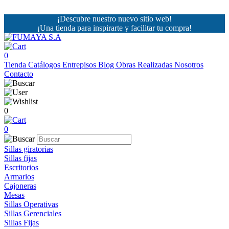
¡Descubre nuestro nuevo sitio web!
¡Una tienda para inspirarte y facilitar tu compra!
0
Tienda
Catálogos
Entrepisos
Blog
Obras Realizadas
Nosotros
Contacto
0
0
Sillas giratorias
Sillas fijas
Escritorios
Armarios
Cajoneras
Mesas
Sillas Operativas
Sillas Gerenciales
Sillas Fijas