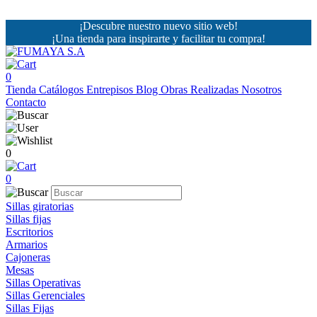
¡Descubre nuestro nuevo sitio web!
¡Una tienda para inspirarte y facilitar tu compra!
0
Tienda
Catálogos
Entrepisos
Blog
Obras Realizadas
Nosotros
Contacto
0
0
Sillas giratorias
Sillas fijas
Escritorios
Armarios
Cajoneras
Mesas
Sillas Operativas
Sillas Gerenciales
Sillas Fijas