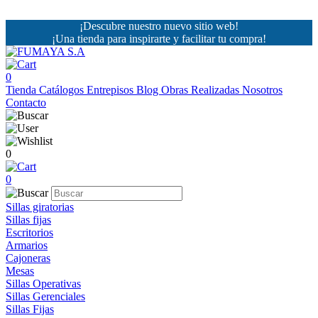
¡Descubre nuestro nuevo sitio web!
¡Una tienda para inspirarte y facilitar tu compra!
0
Tienda
Catálogos
Entrepisos
Blog
Obras Realizadas
Nosotros
Contacto
0
0
Sillas giratorias
Sillas fijas
Escritorios
Armarios
Cajoneras
Mesas
Sillas Operativas
Sillas Gerenciales
Sillas Fijas