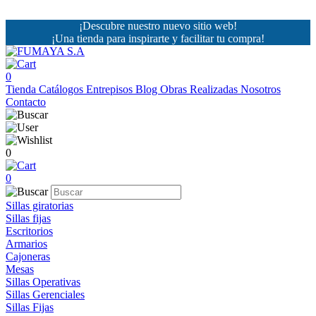
¡Descubre nuestro nuevo sitio web!
¡Una tienda para inspirarte y facilitar tu compra!
0
Tienda
Catálogos
Entrepisos
Blog
Obras Realizadas
Nosotros
Contacto
0
0
Sillas giratorias
Sillas fijas
Escritorios
Armarios
Cajoneras
Mesas
Sillas Operativas
Sillas Gerenciales
Sillas Fijas