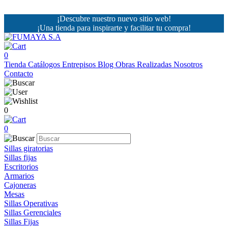
¡Descubre nuestro nuevo sitio web!
¡Una tienda para inspirarte y facilitar tu compra!
0
Tienda
Catálogos
Entrepisos
Blog
Obras Realizadas
Nosotros
Contacto
0
0
Sillas giratorias
Sillas fijas
Escritorios
Armarios
Cajoneras
Mesas
Sillas Operativas
Sillas Gerenciales
Sillas Fijas