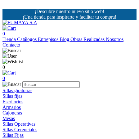
¡Descubre nuestro nuevo sitio web!
¡Una tienda para inspirarte y facilitar tu compra!
0
Tienda
Catálogos
Entrepisos
Blog
Obras Realizadas
Nosotros
Contacto
0
0
Sillas giratorias
Sillas fijas
Escritorios
Armarios
Cajoneras
Mesas
Sillas Operativas
Sillas Gerenciales
Sillas Fijas