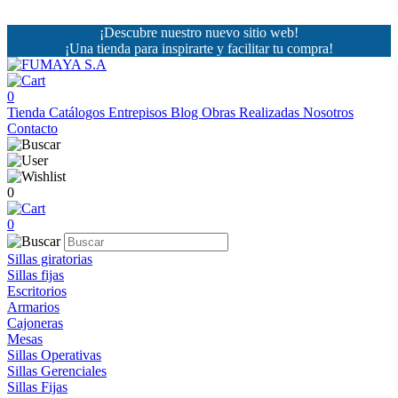
¡Descubre nuestro nuevo sitio web!
¡Una tienda para inspirarte y facilitar tu compra!
0
Tienda
Catálogos
Entrepisos
Blog
Obras Realizadas
Nosotros
Contacto
0
0
Sillas giratorias
Sillas fijas
Escritorios
Armarios
Cajoneras
Mesas
Sillas Operativas
Sillas Gerenciales
Sillas Fijas