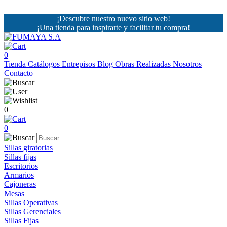
¡Descubre nuestro nuevo sitio web!
¡Una tienda para inspirarte y facilitar tu compra!
0
Tienda
Catálogos
Entrepisos
Blog
Obras Realizadas
Nosotros
Contacto
0
0
Sillas giratorias
Sillas fijas
Escritorios
Armarios
Cajoneras
Mesas
Sillas Operativas
Sillas Gerenciales
Sillas Fijas