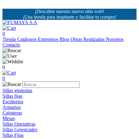
¡Descubre nuestro nuevo sitio web!
¡Una tienda para inspirarte y facilitar tu compra!
0
Tienda
Catálogos
Entrepisos
Blog
Obras Realizadas
Nosotros
Contacto
0
0
Sillas giratorias
Sillas fijas
Escritorios
Armarios
Cajoneras
Mesas
Sillas Operativas
Sillas Gerenciales
Sillas Fijas