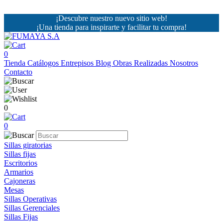
¡Descubre nuestro nuevo sitio web!
¡Una tienda para inspirarte y facilitar tu compra!
0
Tienda
Catálogos
Entrepisos
Blog
Obras Realizadas
Nosotros
Contacto
0
0
Sillas giratorias
Sillas fijas
Escritorios
Armarios
Cajoneras
Mesas
Sillas Operativas
Sillas Gerenciales
Sillas Fijas