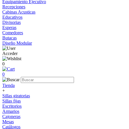
Equipamiento Ejecutivo
Recepciones
Cabinas Acusticas
Educativos
Divisorias
Esperas
Comedores
Butacas
Diseño Modular
Acceder
0
0
Tienda
+
Sillas giratorias
Sillas fijas
Escritorios
Armarios
Cajoneras
Mesas
Catálogos