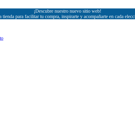
¡Descubre nuestro nuevo sitio web!
 tienda para facilitar tu compra, inspirarte y acompañarte en cada elecc
to