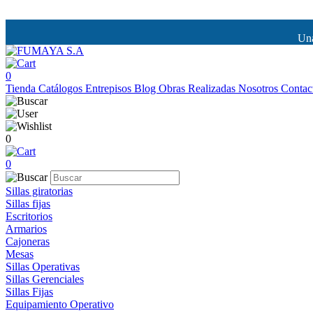
Una
0
Tienda
Catálogos
Entrepisos
Blog
Obras Realizadas
Nosotros
Contac
0
0
Sillas giratorias
Sillas fijas
Escritorios
Armarios
Cajoneras
Mesas
Sillas Operativas
Sillas Gerenciales
Sillas Fijas
Equipamiento Operativo