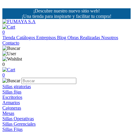
¡Descubre nuestro nuevo sitio web!
¡Una tienda para inspirarte y facilitar tu compra!
0
Tienda
Catálogos
Entrepisos
Blog
Obras Realizadas
Nosotros
Contacto
0
0
Sillas giratorias
Sillas fijas
Escritorios
Armarios
Cajoneras
Mesas
Sillas Operativas
Sillas Gerenciales
Sillas Fijas