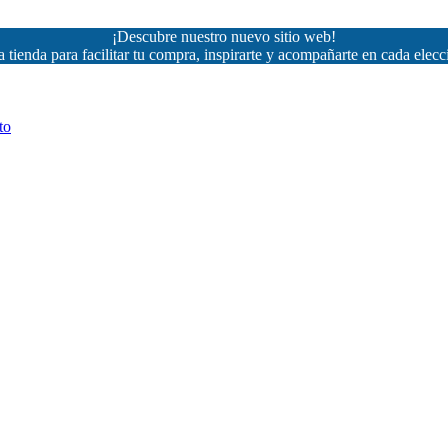
¡Descubre nuestro nuevo sitio web!
 tienda para facilitar tu compra, inspirarte y acompañarte en cada elecc
to