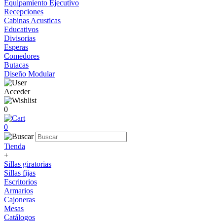
Equipamiento Ejecutivo
Recepciones
Cabinas Acusticas
Educativos
Divisorias
Esperas
Comedores
Butacas
Diseño Modular
Acceder
0
0
Tienda
+
Sillas giratorias
Sillas fijas
Escritorios
Armarios
Cajoneras
Mesas
Catálogos