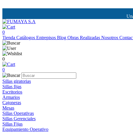
Una
0
Tienda
Catálogos
Entrepisos
Blog
Obras Realizadas
Nosotros
Contac
0
0
Sillas giratorias
Sillas fijas
Escritorios
Armarios
Cajoneras
Mesas
Sillas Operativas
Sillas Gerenciales
Sillas Fijas
Equipamiento Operativo