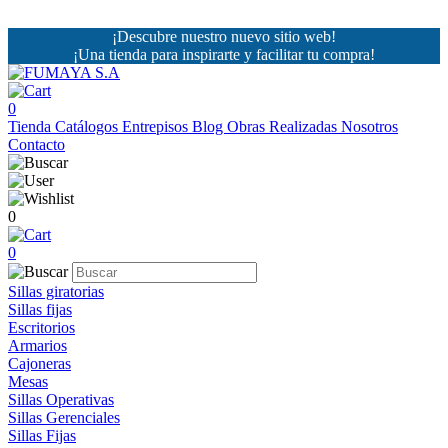
¡Descubre nuestro nuevo sitio web!
¡Una tienda para inspirarte y facilitar tu compra!
0
Tienda
Catálogos
Entrepisos
Blog
Obras Realizadas
Nosotros
Contacto
0
0
Sillas giratorias
Sillas fijas
Escritorios
Armarios
Cajoneras
Mesas
Sillas Operativas
Sillas Gerenciales
Sillas Fijas