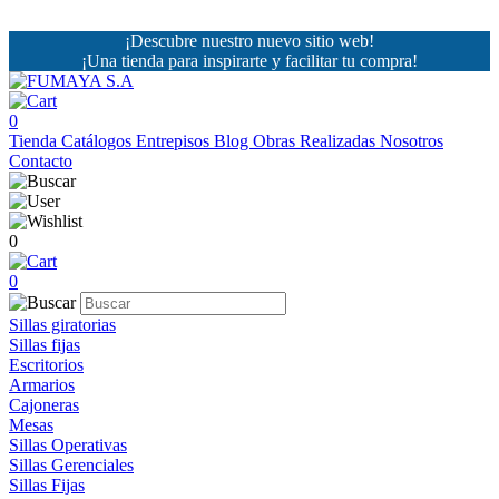
¡Descubre nuestro nuevo sitio web!
¡Una tienda para inspirarte y facilitar tu compra!
0
Tienda
Catálogos
Entrepisos
Blog
Obras Realizadas
Nosotros
Contacto
0
0
Sillas giratorias
Sillas fijas
Escritorios
Armarios
Cajoneras
Mesas
Sillas Operativas
Sillas Gerenciales
Sillas Fijas