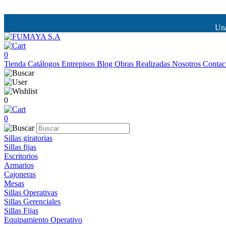
Una
0
Tienda
Catálogos
Entrepisos
Blog
Obras Realizadas
Nosotros
Contac
0
0
Sillas giratorias
Sillas fijas
Escritorios
Armarios
Cajoneras
Mesas
Sillas Operativas
Sillas Gerenciales
Sillas Fijas
Equipamiento Operativo