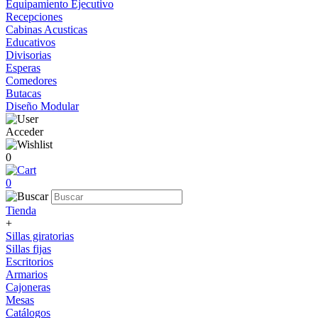
Equipamiento Ejecutivo
Recepciones
Cabinas Acusticas
Educativos
Divisorias
Esperas
Comedores
Butacas
Diseño Modular
Acceder
0
0
Tienda
+
Sillas giratorias
Sillas fijas
Escritorios
Armarios
Cajoneras
Mesas
Catálogos