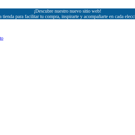
¡Descubre nuestro nuevo sitio web!
 tienda para facilitar tu compra, inspirarte y acompañarte en cada elecc
to