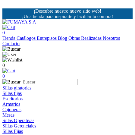
¡Descubre nuestro nuevo sitio web!
¡Una tienda para inspirarte y facilitar tu compra!
0
Tienda
Catálogos
Entrepisos
Blog
Obras Realizadas
Nosotros
Contacto
0
0
Sillas giratorias
Sillas fijas
Escritorios
Armarios
Cajoneras
Mesas
Sillas Operativas
Sillas Gerenciales
Sillas Fijas