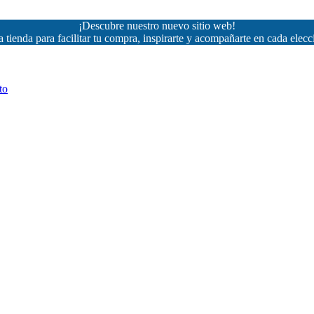
¡Descubre nuestro nuevo sitio web!
 tienda para facilitar tu compra, inspirarte y acompañarte en cada elecc
to