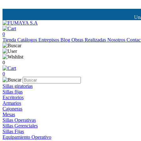
Una
0
Tienda
Catálogos
Entrepisos
Blog
Obras Realizadas
Nosotros
Contac
0
0
Sillas giratorias
Sillas fijas
Escritorios
Armarios
Cajoneras
Mesas
Sillas Operativas
Sillas Gerenciales
Sillas Fijas
Equipamiento Operativo