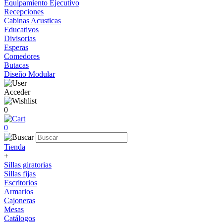
Equipamiento Ejecutivo
Recepciones
Cabinas Acusticas
Educativos
Divisorias
Esperas
Comedores
Butacas
Diseño Modular
Acceder
0
0
Tienda
+
Sillas giratorias
Sillas fijas
Escritorios
Armarios
Cajoneras
Mesas
Catálogos