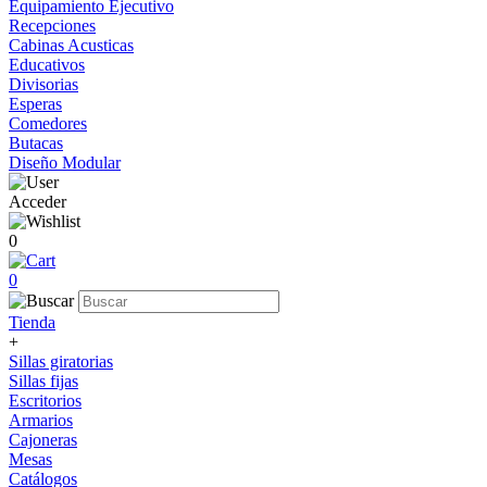
Equipamiento Ejecutivo
Recepciones
Cabinas Acusticas
Educativos
Divisorias
Esperas
Comedores
Butacas
Diseño Modular
Acceder
0
0
Tienda
+
Sillas giratorias
Sillas fijas
Escritorios
Armarios
Cajoneras
Mesas
Catálogos