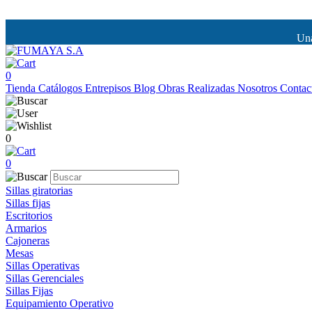
Una
0
Tienda
Catálogos
Entrepisos
Blog
Obras Realizadas
Nosotros
Contac
0
0
Sillas giratorias
Sillas fijas
Escritorios
Armarios
Cajoneras
Mesas
Sillas Operativas
Sillas Gerenciales
Sillas Fijas
Equipamiento Operativo