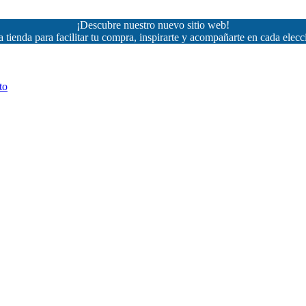
¡Descubre nuestro nuevo sitio web!
 tienda para facilitar tu compra, inspirarte y acompañarte en cada elecc
to