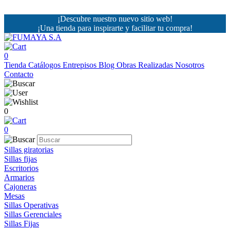
¡Descubre nuestro nuevo sitio web!
¡Una tienda para inspirarte y facilitar tu compra!
0
Tienda
Catálogos
Entrepisos
Blog
Obras Realizadas
Nosotros
Contacto
0
0
Sillas giratorias
Sillas fijas
Escritorios
Armarios
Cajoneras
Mesas
Sillas Operativas
Sillas Gerenciales
Sillas Fijas