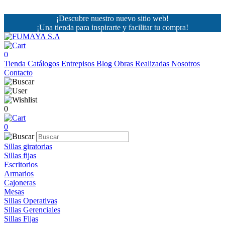
¡Descubre nuestro nuevo sitio web!
¡Una tienda para inspirarte y facilitar tu compra!
0
Tienda
Catálogos
Entrepisos
Blog
Obras Realizadas
Nosotros
Contacto
0
0
Sillas giratorias
Sillas fijas
Escritorios
Armarios
Cajoneras
Mesas
Sillas Operativas
Sillas Gerenciales
Sillas Fijas